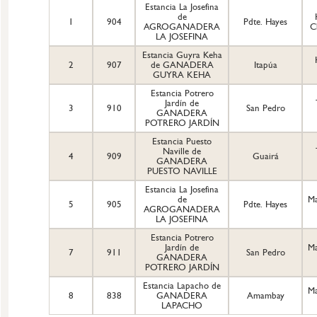
Estancia La Josefina
de
1
904
Pdte. Hayes
AGROGANADERA
C
LA JOSEFINA
Estancia Guyra Keha
2
907
de GANADERA
Itapúa
GUYRA KEHA
Estancia Potrero
Jardín de
3
910
San Pedro
GANADERA
POTRERO JARDÍN
Estancia Puesto
Naville de
4
909
Guairá
GANADERA
PUESTO NAVILLE
Estancia La Josefina
de
M
5
905
Pdte. Hayes
AGROGANADERA
LA JOSEFINA
Estancia Potrero
Jardín de
M
7
911
San Pedro
GANADERA
POTRERO JARDÍN
Estancia Lapacho de
M
8
838
GANADERA
Amambay
LAPACHO