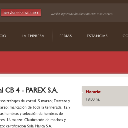
Reciba información directamente a su correo.
ICIO
LA EMPRESA
FERIAS
ESTANCIAS
CO
ial CB 4 - PAREX S.A.
Horario:
18:00 hs.
os trabajos de corral. 5 marzo; Destete y
arzo: marcación de toda la ternerada. 12 y
 las hembras y selección de hembras de
es. 16 marzo: Clasificación de machos y
o: certificación Sola Marca S.A.