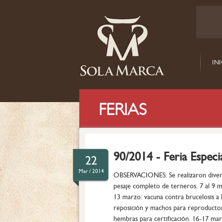
IN
FERIAS
90/2014 - Feria Espec
22
Mar / 2014
OBSERVACIONES: Se realizaron divers
pesaje completo de terneros. 7 al 9 m
13 marzo: vacuna contra brucelosis a
reposición y machos para reproductor
hembras para certificación. 16-17 marz