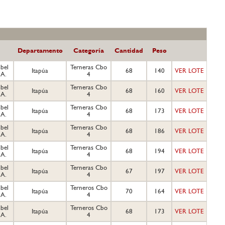
Departamento
Categoría
Cantidad
Peso
bel
Terneras Cbo
Itapúa
68
140
VER LOTE
.A.
4
bel
Terneras Cbo
Itapúa
68
160
VER LOTE
.A.
4
bel
Terneras Cbo
Itapúa
68
173
VER LOTE
.A.
4
bel
Terneras Cbo
Itapúa
68
186
VER LOTE
.A.
4
bel
Terneras Cbo
Itapúa
68
194
VER LOTE
.A.
4
bel
Terneras Cbo
Itapúa
67
197
VER LOTE
.A.
4
bel
Terneros Cbo
Itapúa
70
164
VER LOTE
.A.
4
bel
Terneros Cbo
Itapúa
68
173
VER LOTE
.A.
4