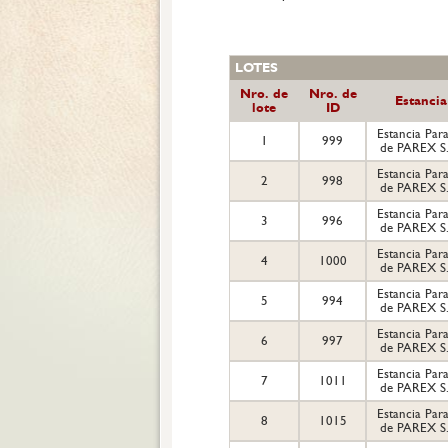
LOTES
Nro. de
Nro. de
Estancia
lote
ID
Estancia Para
1
999
de PAREX S
Estancia Para
2
998
de PAREX S
Estancia Para
3
996
de PAREX S
Estancia Para
4
1000
de PAREX S
Estancia Para
5
994
de PAREX S
Estancia Para
6
997
de PAREX S
Estancia Para
7
1011
de PAREX S
Estancia Para
8
1015
de PAREX S