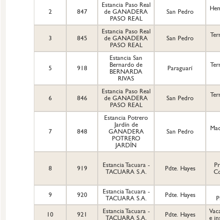
Estancia Paso Real
Hem
2
847
de GANADERA
San Pedro
PASO REAL
Estancia Paso Real
Ter
3
845
de GANADERA
San Pedro
PASO REAL
Estancia San
Bernardo de
Ter
5
918
Paraguarí
BERNARDA
RIVAS
Estancia Paso Real
Ter
6
846
de GANADERA
San Pedro
PASO REAL
Estancia Potrero
Jardín de
Mac
7
848
GANADERA
San Pedro
POTRERO
JARDÍN
Estancia Tacuara -
Pr
8
919
Pdte. Hayes
TACUARA S.A.
Co
Estancia Tacuara -
9
920
Pdte. Hayes
TACUARA S.A.
P
Estancia Tacuara -
Vaca
10
921
Pdte. Hayes
TACUARA S.A.
e in