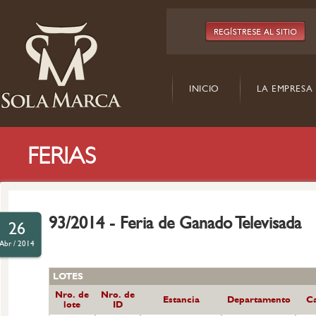
INICIO
LA EMPRESA
FERIAS
93/2014 - Feria de Ganado Televisada
26
Abr / 2014
LOTES
Nro. de
Nro. de
Estancia
Departamento
Ca
lote
ID