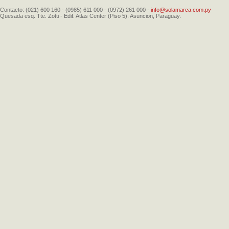
Contacto: (021) 600 160 - (0985) 611 000 - (0972) 261 000 -
info@solamarca.com.py
Quesada esq. Tte. Zotti - Edif. Atlas Center (Piso 5). Asuncion, Paraguay.