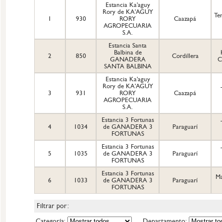
Estancia Ka'aguy
Rory de KA'AGUY
Te
1
930
RORY
Caazapá
AGROPECUARIA
S.A.
Estancia Santa
Balbina de
2
850
Cordillera
GANADERA
C
SANTA BALBINA
Estancia Ka'aguy
Rory de KA'AGUY
3
931
RORY
Caazapá
AGROPECUARIA
S.A.
Estancia 3 Fortunas
4
1034
de GANADERA 3
Paraguarí
FORTUNAS
Estancia 3 Fortunas
5
1035
de GANADERA 3
Paraguarí
FORTUNAS
Estancia 3 Fortunas
M
6
1033
de GANADERA 3
Paraguarí
FORTUNAS
Filtrar por:
Categoría:
Departamento: