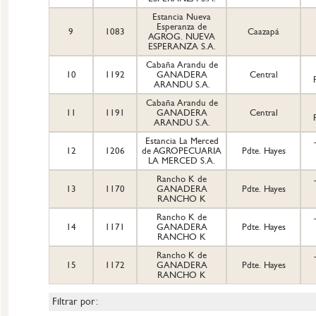
Estancia Nueva
Esperanza de
9
1083
Caazapá
AGROG. NUEVA
ESPERANZA S.A.
Cabaña Arandu de
10
1192
GANADERA
Central
ARANDU S.A.
Cabaña Arandu de
11
1191
GANADERA
Central
ARANDU S.A.
Estancia La Merced
12
1206
de AGROPECUARIA
Pdte. Hayes
LA MERCED S.A.
Rancho K de
13
1170
GANADERA
Pdte. Hayes
RANCHO K
Rancho K de
14
1171
GANADERA
Pdte. Hayes
RANCHO K
Rancho K de
15
1172
GANADERA
Pdte. Hayes
RANCHO K
Filtrar por: