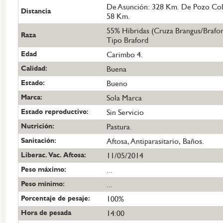
De Asunción: 328 Km. De Pozo Co
Distancia
58 Km.
55% Híbridas (Cruza Brangus/Brafo
Raza
Tipo Braford
Edad
Carimbo 4.
Calidad:
Buena
Estado:
Bueno
Marca:
Sola Marca
Estado reproductivo:
Sin Servicio
Nutrición:
Pastura.
Sanitación:
Aftosa, Antiparasitario, Baños.
Liberac. Vac. Aftosa:
11/05/2014
Peso máximo:
...
Peso mínimo:
...
Porcentaje de pesaje:
100%
Hora de pesada
14:00